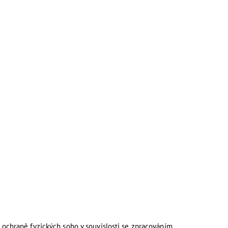
ochraně fyzických sobo v souvislosti se zpracováním