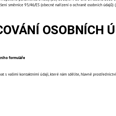
šení směrnice 95/46/ES (obecné nařízení o ochraně osobních údajů) 
ÁNÍ OSOBNÍCH Ú
tního formuláře
t s vašimi kontaktními údaji, které nám sdělíte, hlavně prostřednictv