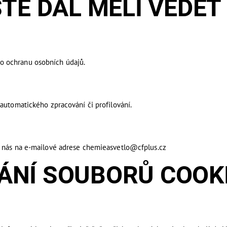
E DÁL MĚLI VĚDĚT
o ochranu osobních údajů.
automatického zpracování či profilování.
e nás na e-mailové adrese chemieasvetlo@cfplus.cz
NÍ SOUBORŮ COOK