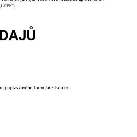
(„GDPR“)
DAJŮ
ím poptávkového formuláře. Jsou to: