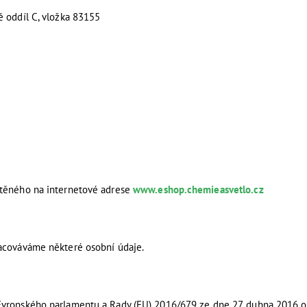
ě oddíl C, vložka 83155
stěného na internetové adrese
www.eshop.chemieasvetlo.cz
racováváme některé osobní údaje.
Evropského parlamentu a Rady (EU) 2016/679 ze dne 27. dubna 2016 o 