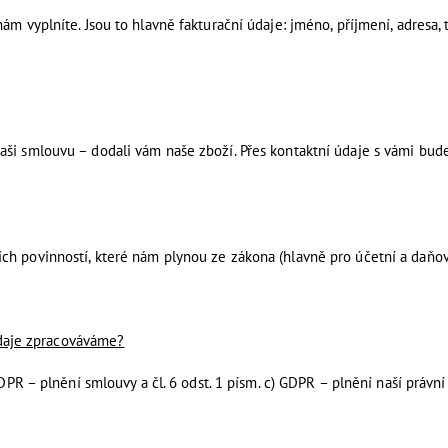
m vyplníte. Jsou to hlavně fakturační údaje: jméno, příjmení, adresa, 
aši smlouvu – dodali vám naše zboží. Přes kontaktní údaje s vámi bu
h povinností, které nám plynou ze zákona (hlavně pro účetní a daňové 
údaje zpracováváme?
GDPR – plnění smlouvy a čl. 6 odst. 1 písm. c) GDPR – plnění naší právní