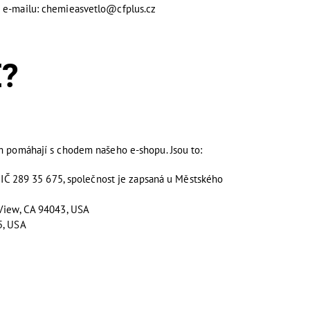
na e-mailu: chemieasvetlo@cfplus.cz
?
ám pomáhají s chodem našeho e-shopu. Jsou to:
, IČ 289 35 675, společnost je zapsaná u Městského
 View, CA 94043, USA
5, USA